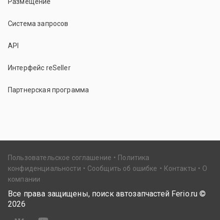
Размещение
Система запросов
API
Интерфейс reSeller
Партнерская программа
Пользовательское соглашение
Политика
конфиденциальности
Сообщить об ошибке
Контакты
О
компании
Все права защищены, поиск автозапчастей Ferio.ru ©
2026