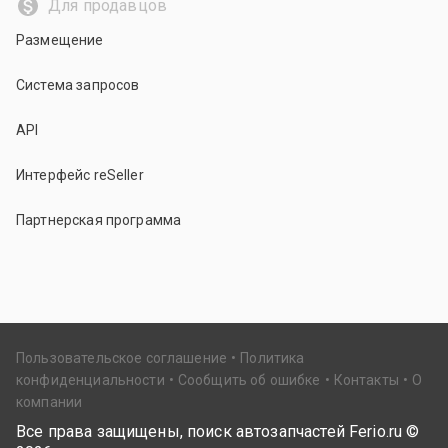
Для продавцов
Размещение
Система запросов
API
Интерфейс reSeller
Партнерская программа
Пользовательское соглашение
Политика
конфиденциальности
Сообщить об ошибке
Контакты
О
компании
Все права защищены, поиск автозапчастей Ferio.ru ©