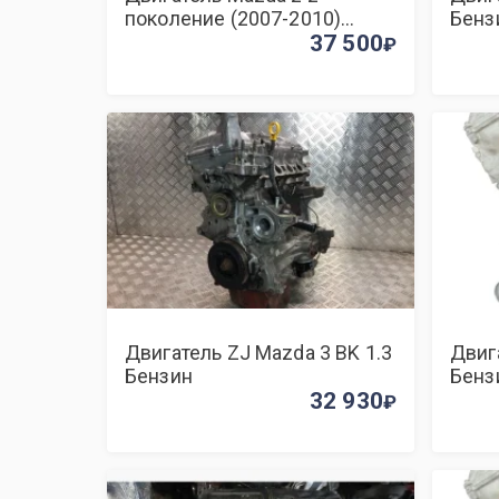
поколение (2007-2010)
Бенз
бензин 1.3 i Механика Х/б
37 500
Двигатель ZJ Mazda 3 BK 1.3
Двига
Бензин
Бенз
32 930