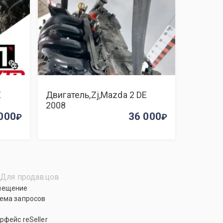
E
Двигатель,Zj,Mazda 2 DE
2008
000
36 000
Для продавцов
мещение
ема запросов
рфейс reSeller