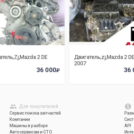
атель,Zj,Mazda 2 DE
Двигатель,zj,Mazda 2 D
2007
36 000
36 
Для покупателей
Сервис поиска запчастей
Раз
Компании
Сист
Машины в разборе
API
Автосервисам и СТО
Инте