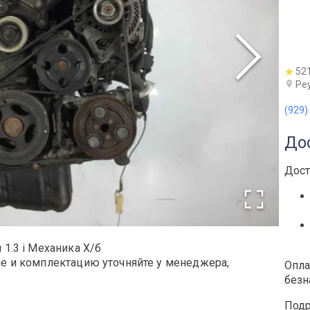
52
Ре
(929)
До
Дост
 1.3 i Механика Х/б
ие и комплектацию уточняйте у менеджера,
Опла
безн
Подр