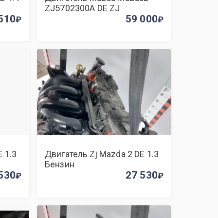
ZJ5702300A DE ZJ
510
59 000
 1.3
Двигатель Zj Mazda 2 DE 1.3
Бензин
530
27 530