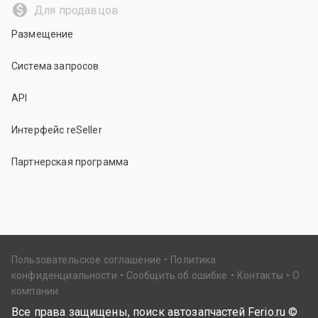
Для продавцов
Размещение
Система запросов
API
Интерфейс reSeller
Партнерская программа
Пользовательское соглашение
Политика
конфиденциальности
Сообщить об ошибке
Контакты
О
компании
Все права защищены, поиск автозапчастей Ferio.ru ©