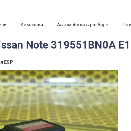
ели
Компании
Автомобили в разборе
Пои
issan Note 319551BN0A E
ия ESP