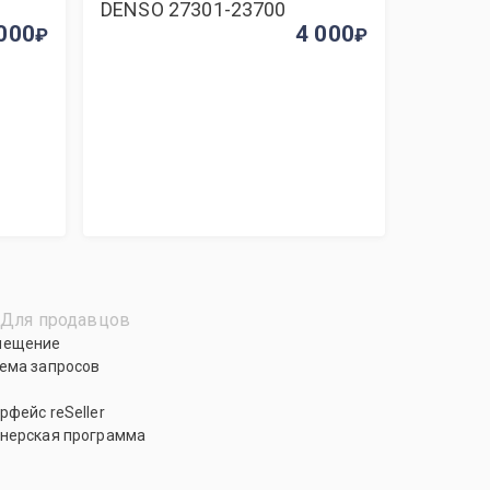
DENSO 27301-23700
000
4 000
Для продавцов
мещение
ема запросов
рфейс reSeller
нерская программа