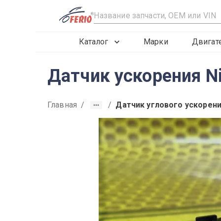
R
Каталог
Марки
Двигат
Датчик ускорения N
Главная
/
/
Датчик углового ускорен