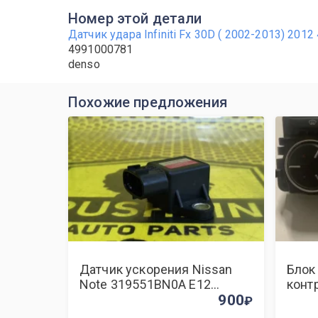
Номер этой детали
Датчик удара Infiniti Fx 30D ( 2002-2013) 20
4991000781
denso
Похожие предложения
Датчик ускорения Nissan
Блок
Note 319551BN0A E12
конт
HR12DDR
900
2012