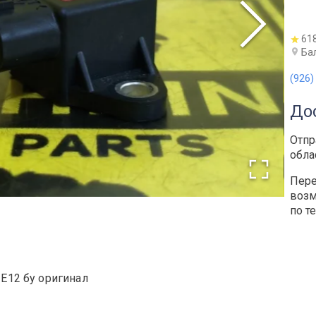
61
Ба
(926)
До
Отпр
обла
Пере
возм
по т
 Е12 бу оригинал