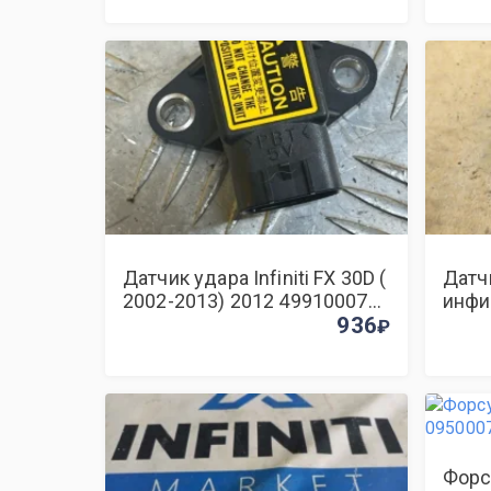
Датчик удара Infiniti FX 30D (
Датч
2002-2013) 2012 4991000780
инфи
3.0 D V9X
936
Форс