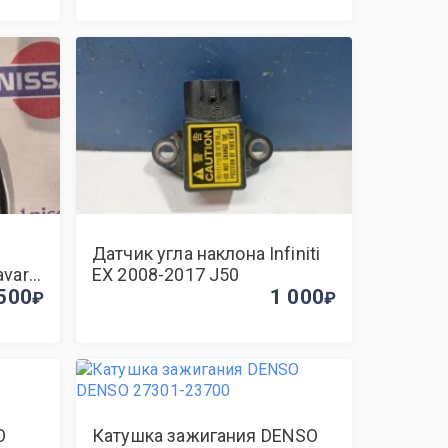
Датчик угла наклона Infiniti
avara
EX 2008-2017 J50
V9X
500
1 000
O
Катушка зажигания DENSO