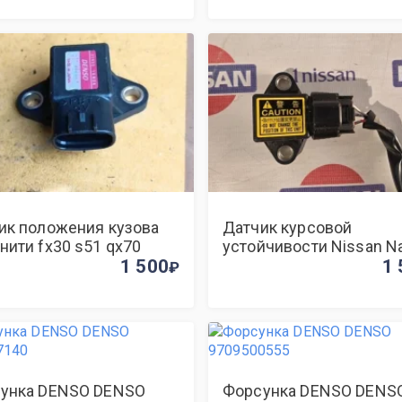
ик положения кузова
Датчик курсовой
нити fx30 s51 qx70
устойчивости Nissan N
1 500
2014 319551BN0A D40 
1 
унка DENSO DENSO
Форсунка DENSO DENS