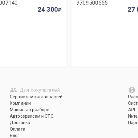
007140
9709500555
24 300
27 
Для покупателей
Сервис поиска запчастей
Раз
Компании
Сист
Машины в разборе
API
Автосервисам и СТО
Инте
Доставка
Парт
Оплата
Блог