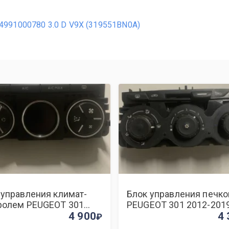
12 4991000780 3.0 D V9X (319551BN0A)
 управления климат-
Блок управления печко
ролем PEUGEOT 301
PEUGEOT 301 2012-201
-2019 96746550XT 1
4 900
9807081177 1
4 