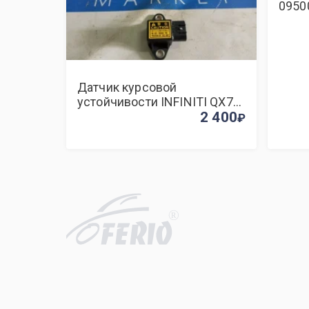
0950
Датчик курсовой
устойчивости INFINITI QX70
S51 V9X
2 400
R