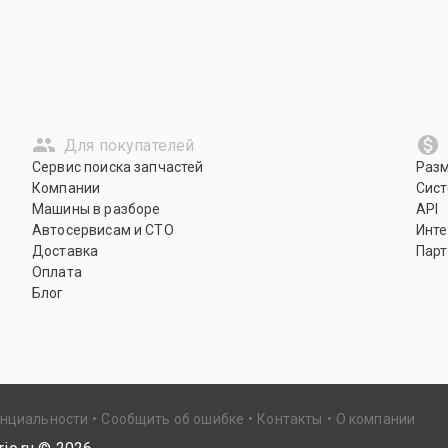
Для покупателей
Сервис поиска запчастей
Раз
Компании
Сист
Машины в разборе
API
Автосервисам и СТО
Инте
Доставка
Парт
Оплата
Блог
енциальности
Сообщить об ошибке
Контакты
О компании