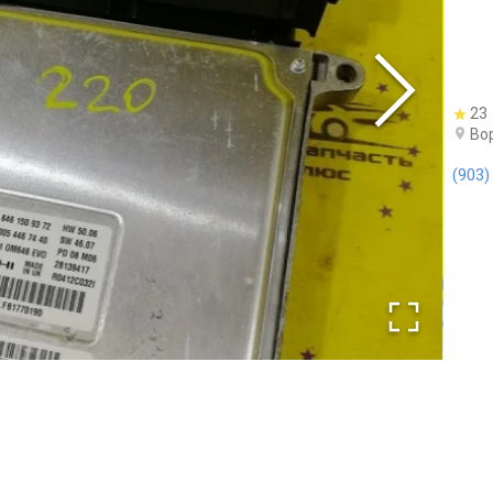
23
Во
(903)