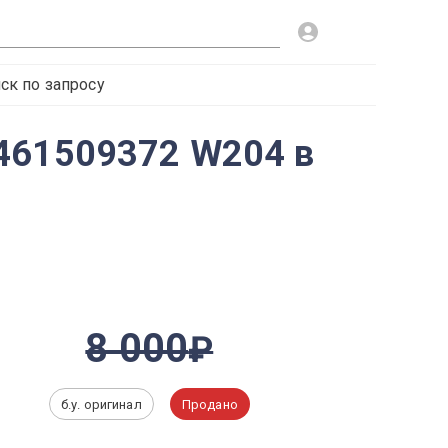
ск по запросу
6461509372 W204 в
8 000
б.у. оригинал
Продано