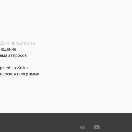
Для продавцов
мещение
ема запросов
рфейс reSeller
нерская программа