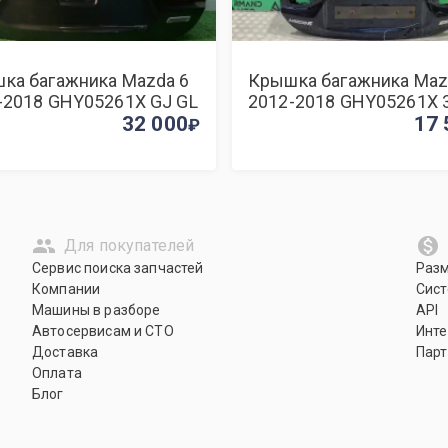
ка багажника Mazda 6
Крышка багажника Maz
-2018 GHY05261X GJ GL
2012-2018 GHY05261X 
32 000
17 
Для покупателей
Сервис поиска запчастей
Раз
Компании
Сист
Машины в разборе
API
Автосервисам и СТО
Инте
Доставка
Парт
Оплата
Блог