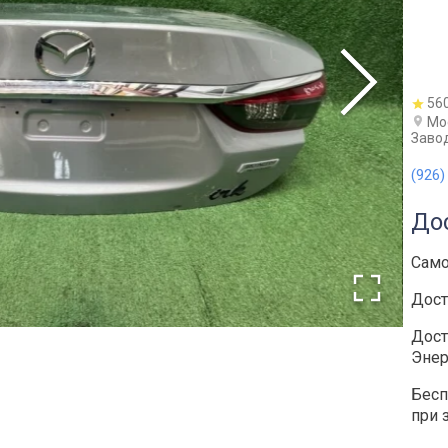
56
Мос
Завод
(926)
До
Сам
Дост
Дост
Энер
Бесп
при 