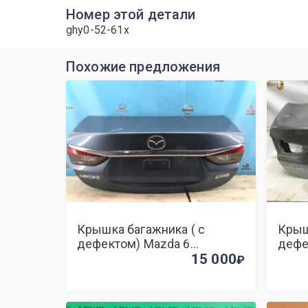
Номер этой детали
ghy0-52-61x
Похожие предложения
Крышка багажника ( с
Крыш
дефектом) Mazda 6
дефе
GHY05261X GJ
15 000
GHY0