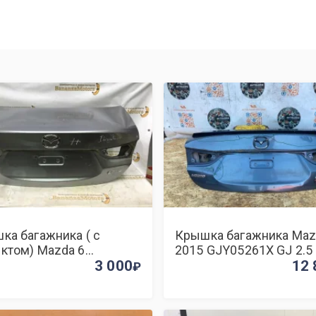
ка багажника ( с
Крышка багажника Maz
ктом) Mazda 6
2015 GJY05261X GJ 2.5
5261X GJ
3 000
12 