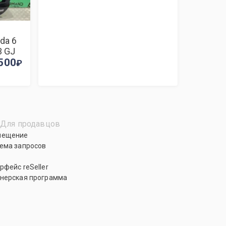
da 6
3 GJ
500
Для продавцов
мещение
ема запросов
рфейс reSeller
нерская программа