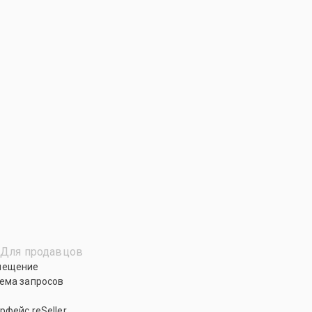
Для продавцов
мещение
ема запросов
рфейс reSeller