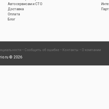
Автосервисам и СТО
Инте
Доставка
Парт
Оплата
Блог
енциальности
Сообщить об ошибке
Контакты
О компании
io.ru ©
2026