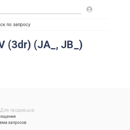
ск по запросу
(3dr) (JA_, JB_)
Для продавцов
мещение
ема запросов