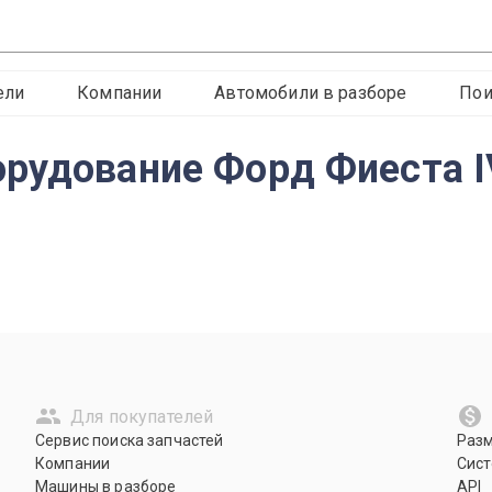
ели
Компании
Автомобили в разборе
Пои
удование Форд Фиеста IV 
Для покупателей
Сервис поиска запчастей
Раз
Компании
Сист
Машины в разборе
API