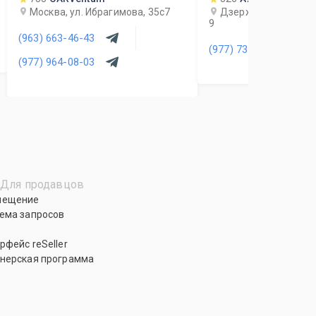
Москва, ул. Ибрагимова, 35с7
Дзержинский, ул. Ка
9
(963) 663-46-43
(977) 731-25-99
(977) 964-08-03
Для продавцов
мещение
ема запросов
рфейс reSeller
нерская программа