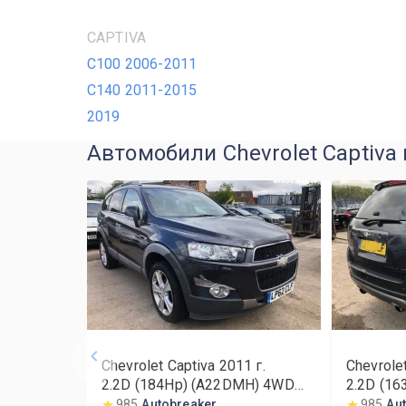
CAPTIVA
С100 2006-2011
С140 2011-2015
2019
Автомобили Chevrolet Captiva
Chevrolet Captiva
2011
г.
Chevrole
2.2D (184Hp) (A22DMH) 4WD
2.2D (16
MT
985
Autobreaker
985
Au