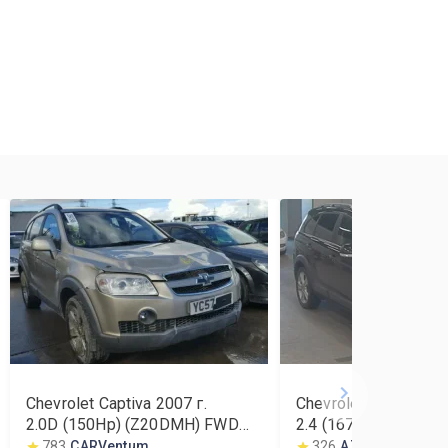
Chevrolet Captiva
2007
г.
Chevrolet Captiva
20
2.0D (150Hp) (Z20DMH) FWD
2.4 (167Hp) (A24XE)
MT
783
CARVentum
326
AZO auto| АЗО 