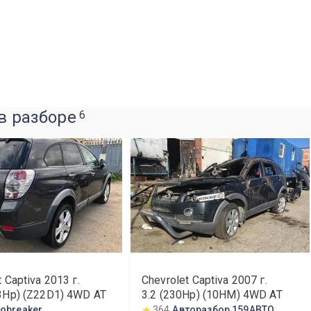
 в разборе
6
t Captiva
2013
г.
Chevrolet Captiva
2007
г.
3Hp) (Z22D1) 4WD AT
3.2 (230Hp) (10HM) 4WD AT
tobreaker
364
Авторазбор 159АВТО