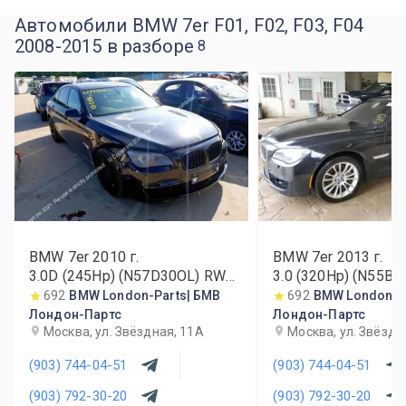
Автомобили BMW 7er F01, F02, F03, F04
2008-2015 в разборе
8
BMW 7er
2010
г.
BMW 7er
2013
г.
3.0D (245Hp) (N57D30OL) RWD
3.0 (320Hp) (N55B3
AT
692
BMW London-Parts| БМВ
692
BMW London-P
Лондон-Партс
Лондон-Партс
Москва, ул. Звёздная, 11А
Москва, ул. Звёздн
(903) 744-04-51
(903) 744-04-51
(903) 792-30-20
(903) 792-30-20