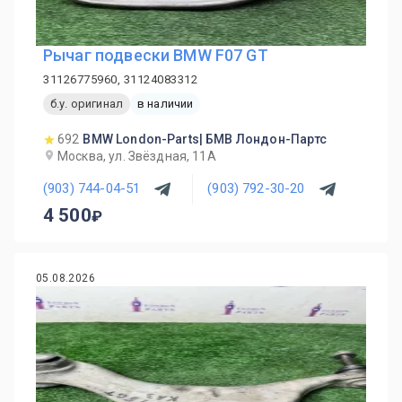
Рычаг подвески BMW F07 GT
31126775960, 31124083312
б.у. оригинал
в наличии
692
BMW London-Parts| БМВ Лондон-Партс
Москва, ул. Звёздная, 11А
(903) 744-04-51
(903) 792-30-20
4 500
05.08.2026