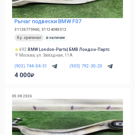
Рычаг подвески BMW F07
31126775960, 31124083312
б.у. оригинал
в наличии
692
BMW London-Parts| БМВ Лондон-Партс
Москва, ул. Звёздная, 11А
(903) 744-04-51
(903) 792-30-20
4 000
05.08.2026