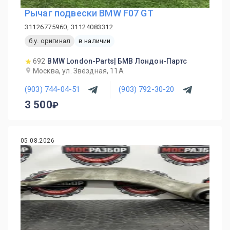
Рычаг подвески BMW F07 GT
31126775960, 31124083312
б.у. оригинал
в наличии
692
BMW London-Parts| БМВ Лондон-Партс
Москва, ул. Звёздная, 11А
(903) 744-04-51
(903) 792-30-20
3 500
05.08.2026