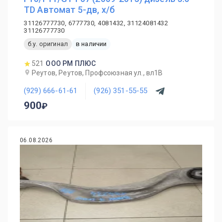
TD Автомат 5-дв, х/б
31126777730, 6777730, 4081432, 31124081432
31126777730
б.у. оригинал
в наличии
521
ООО РМ ПЛЮС
Реутов, Реутов, Профсоюзная ул., вл1В
(929) 666-61-61
(926) 351-55-55
900
06.08.2026