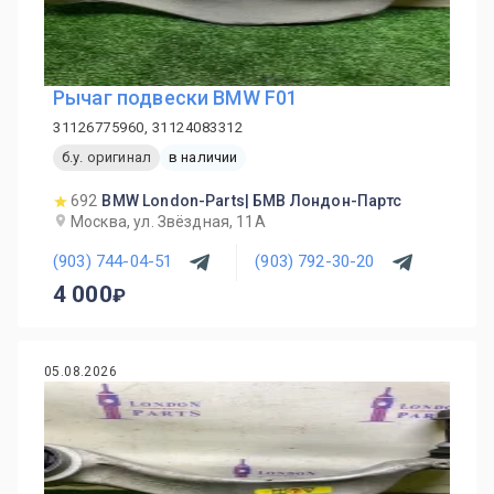
Рычаг подвески BMW F01
31126775960, 31124083312
б.у. оригинал
в наличии
692
BMW London-Parts| БМВ Лондон-Партс
Москва, ул. Звёздная, 11А
(903) 744-04-51
(903) 792-30-20
4 000
05.08.2026