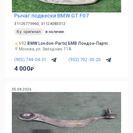
Рычаг подвески BMW GT F07
31126775960, 31124083312
б.у. оригинал
в наличии
692
BMW London-Parts| БМВ Лондон-Партс
Москва, ул. Звёздная, 11А
(903) 744-04-51
(903) 792-30-20
4 000
05.08.2026