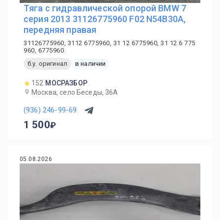
Тяга с гидравлической опорой BMW 7
серия 2013 31126775960 F02 N54B30A,
передняя правая
31126775960, 3112 6775960, 31 12 6775960, 31 12 6 775
960, 6775960
б.у. оригинал
в наличии
152
МОСРАЗБОР
Москва, село Беседы, 36А
(936) 246-99-69
1 500
05.08.2026