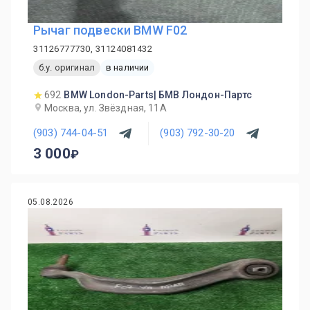
Рычаг подвески BMW F02
31126777730, 31124081432
б.у. оригинал
в наличии
692
BMW London-Parts| БМВ Лондон-Партс
Москва, ул. Звёздная, 11А
(903) 744-04-51
(903) 792-30-20
3 000
05.08.2026