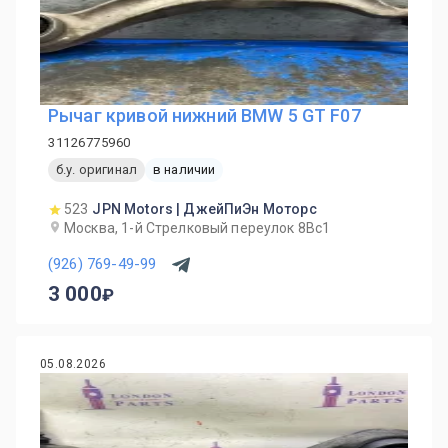
Рычаг кривой нижний BMW 5 GT F07
31126775960
б.у. оригинал
в наличии
523
JPN Motors | ДжейПиЭн Моторс
Москва, 1-й Cтрелковый переулок 8Вс1
(926) 769-49-99
3 000
05.08.2026