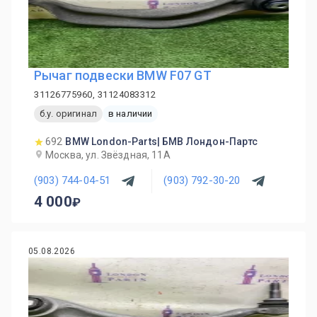
Рычаг подвески BMW F07 GT
31126775960, 31124083312
б.у. оригинал
в наличии
692
BMW London-Parts| БМВ Лондон-Партс
Москва, ул. Звёздная, 11А
(903) 744-04-51
(903) 792-30-20
4 000
05.08.2026