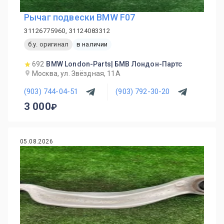
Рычаг подвески BMW F07
31126775960, 31124083312
б.у. оригинал
в наличии
692
BMW London-Parts| БМВ Лондон-Партс
Москва, ул. Звёздная, 11А
(903) 744-04-51
(903) 792-30-20
3 000
05.08.2026