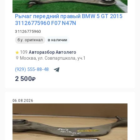
Рычаг передний правый BMW 5 GT 2015
31126775960 F07 N47N
31126775960
б.у. оригинал
в наличии
109
Авторазбор Автолего
Москва, ул. Совпартшкола, уч.1
(929) 555-88-48
2 500
06.08.2026