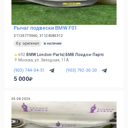
Рычаг подвески BMW F01
31126775960, 31124083312
б.у. оригинал
в наличии
692
BMW London-Parts| БМВ Лондон-Партс
Москва, ул. Звёздная, 11А
(903) 744-04-51
(903) 792-30-20
5 000
05.08.2026