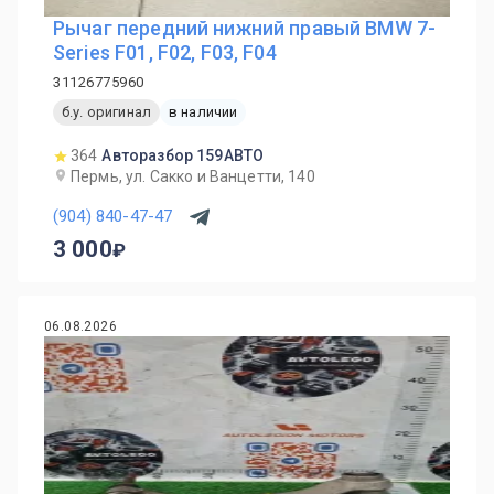
Рычаг передний нижний правый BMW 7-
Series F01, F02, F03, F04
31126775960
б.у. оригинал
в наличии
364
Авторазбор 159АВТО
Пермь, ул. Сакко и Ванцетти, 140
(904) 840-47-47
3 000
06.08.2026