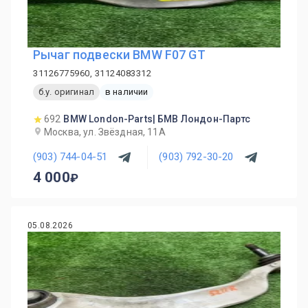
Рычаг подвески BMW F07 GT
31126775960, 31124083312
б.у. оригинал
в наличии
692
BMW London-Parts| БМВ Лондон-Партс
Москва, ул. Звёздная, 11А
(903) 744-04-51
(903) 792-30-20
4 000
05.08.2026