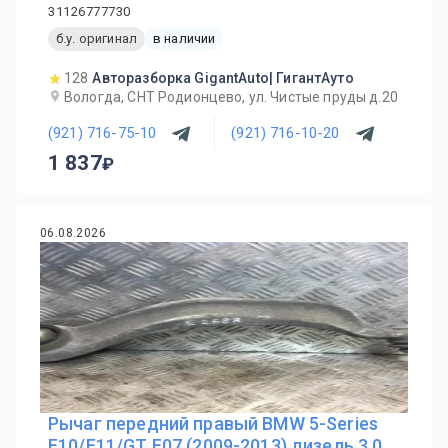
31126777730
б.у. оригинал
в наличии
128
Авторазборка GigantAuto| ГигантАуто
Вологда, СНТ Родионцево, ул. Чистые пруды д.20
(921) 716-75-10
(921) 716-10-20
1 837
06.08.2026
Рычаг передний правый BMW 5-Series
F10/F11/GT F07 (2009-2013) дизель 3.0