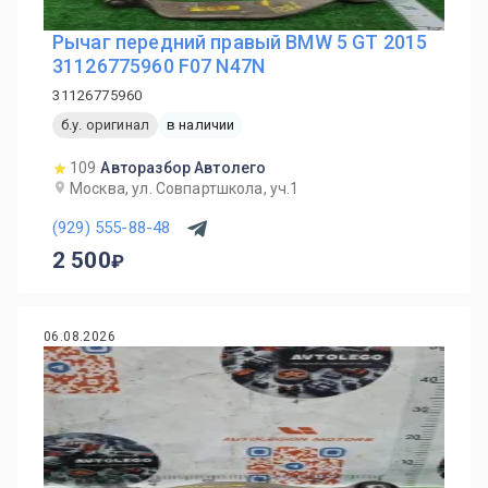
Рычаг передний правый BMW 5 GT 2015
31126775960 F07 N47N
31126775960
б.у. оригинал
в наличии
109
Авторазбор Автолего
Москва, ул. Совпартшкола, уч.1
(929) 555-88-48
2 500
06.08.2026