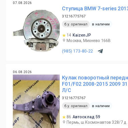
07.08.2026
Ступица BMW 7-series 201
31216775767
б.у. оригинал
в наличии
14
KaizenJP
Москва, Михнево 166В
(985) 173-80-22
06.08.2026
Кулак поворотный перед
F01/F02 2008-2015 2009 31
Л/С
31216775767
б.у. оригинал
в наличии
86
Автосклад 59
Пермь, ш.Космонавтов 328/7 д