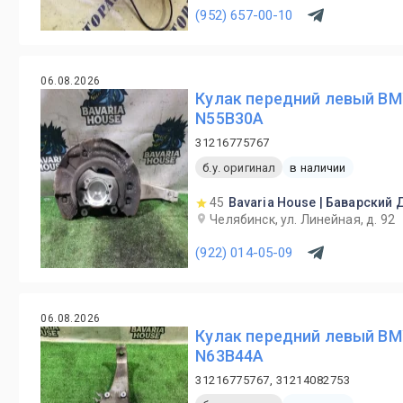
(952) 657-00-10
06.08.2026
Кулак передний левый BM
N55B30A
31216775767
б.у. оригинал
в наличии
45
Bavaria House | Баварский
Челябинск, ул. Линейная, д. 92
(922) 014-05-09
06.08.2026
Кулак передний левый BM
N63B44A
31216775767, 31214082753