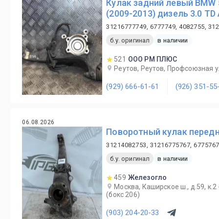
Кулак задний левый BMW 5
(2009-2013) дизель 3.0 TD
31216777749, 6777749, 4082755, 31
б.у. оригинал
в наличии
521
ООО РМ ПЛЮС
Реутов, Реутов, Профсоюзная ул
(929) 666-61-61
(926) 351-55
06.08.2026
Поворотный кулак передн
31214082753, 31216775767, 6775767
б.у. оригинал
в наличии
459
Железогло
Москва, Каширское ш., д.59, к.2
(бокс 206)
(903) 204-20-33