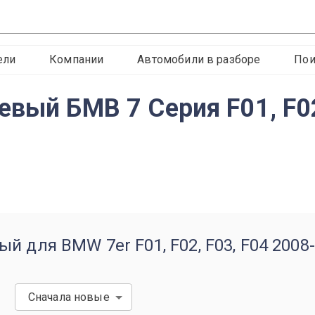
ели
Компании
Автомобили в разборе
Пои
вый БМВ 7 Серия F01, F02
й для BMW 7er F01, F02, F03, F04 2008
Сначала новые