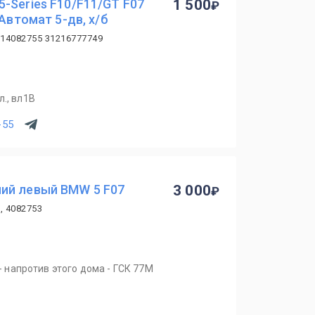
-Series F10/F11/GT F07
1 500
 Автомат 5-дв, х/б
214082755 31216777749
., вл1В
-55
ий левый BMW 5 F07
3 000
, 4082753
 - напротив этого дома - ГСК 77М