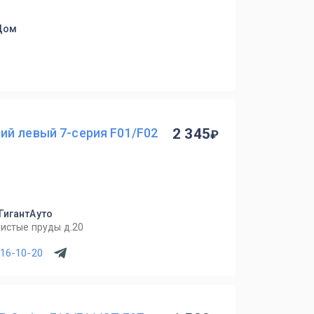
 Дом
ий левый 7-серия F01/F02
2 345
 ГигантАуто
Чистые пруды д.20
716-10-20