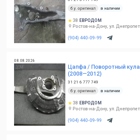
б.у. оригинал
в наличии
38
ЕВРОДОМ
Ростов-на-Дону, ул. Днепропет
(904) 440-09-99
08.08.2026
Цапфа / Поворотный кула
(2008—2012)
31 21 6 777 749
б.у. оригинал
в наличии
38
ЕВРОДОМ
Ростов-на-Дону, ул. Днепропет
(904) 440-09-99