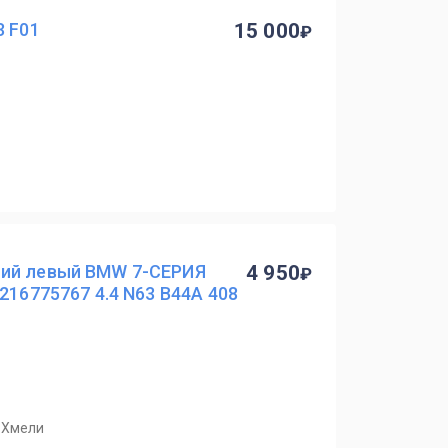
3 F01
15 000
ний левый BMW 7-СЕРИЯ
4 950
216775767 4.4 N63 B44A 408
. Хмели