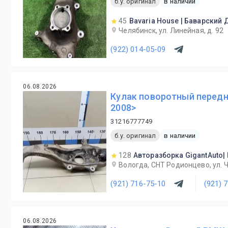
б.у. оригинал
в наличии
45
Bavaria House | Баварский
Челябинск, ул. Линейная, д. 92
(922) 014-05-09
06.08.2026
Кулак поворотный передн
2008>
31216777749
б.у. оригинал
в наличии
128
Авторазборка GigantAuto|
Вологда, СНТ Родионцево, ул. 
(921) 716-75-10
(921) 
06.08.2026