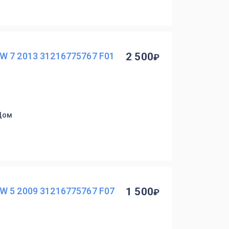
W 7 2013 31216775767 F01
2 500
 Дом
W 5 2009 31216775767 F07
1 500