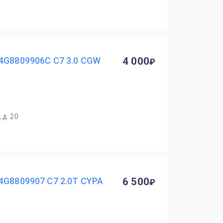
 4G8809906C C7 3.0 CGW
4 000
 д. 20
4G8809907 C7 2.0T CYPA
6 500