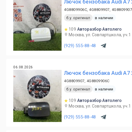
Лючок бензобака Audi A7
4G8809906C, 4G8809907, 4G880990
б.у. оригинал
в наличии
109
Авторазбор Автолего
Москва, ул. Совпартшкола, уч.1
(929) 555-88-48
06.08.2026
Лючок бензобака Audi A7 
4G8809907, 4G8809906C
б.у. оригинал
в наличии
109
Авторазбор Автолего
Москва, ул. Совпартшкола, уч.1
(929) 555-88-48