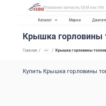
R
Каталог
Марки
Двигат
Крышка горловины т
Главная
/
/
Крышка горловины топлив
Купить Крышка горловины топл