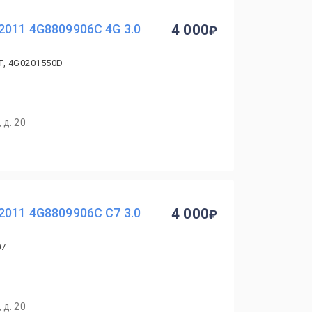
2011 4G8809906C 4G 3.0
4 000
T, 4G0201550D
 д. 20
2011 4G8809906C C7 3.0
4 000
07
 д. 20