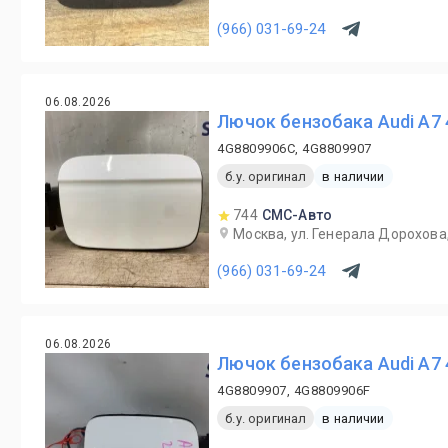
(966) 031-69-24
06.08.2026
Лючок бензобака Audi A7
4G8809906C, 4G8809907
б.у. оригинал
в наличии
744
СМС-Авто
Москва, ул. Генерала Дорохова,
(966) 031-69-24
06.08.2026
Лючок бензобака Audi A7 
4G8809907, 4G8809906F
б.у. оригинал
в наличии