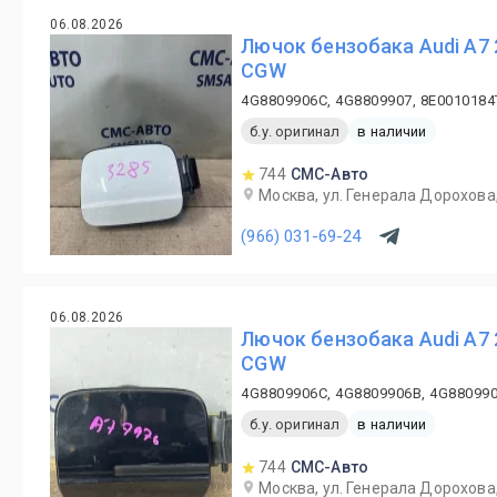
06.08.2026
Лючок бензобака Audi A7 
CGW
4G8809906C, 4G8809907, 8E0010184
б.у. оригинал
в наличии
744
СМС-Авто
Москва, ул. Генерала Дорохова,
(966) 031-69-24
06.08.2026
Лючок бензобака Audi A7 
CGW
4G8809906C, 4G8809906B, 4G88099
б.у. оригинал
в наличии
744
СМС-Авто
Москва, ул. Генерала Дорохова,