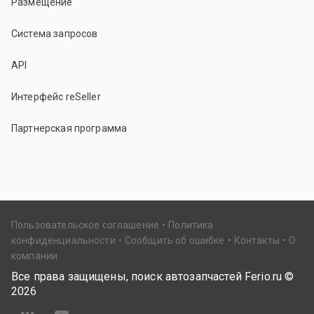
Размещение
Система запросов
API
Интерфейс reSeller
Партнерская программа
Пользовательское соглашение
Политика
конфиденциальности
Сообщить об ошибке
Контакты
О
компании
Все права защищены, поиск автозапчастей Ferio.ru ©
2026