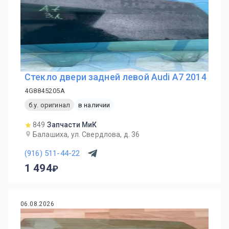
Стекло двери задней левой Audi A7 2014
4G8845205A
б.у. оригинал
в наличии
849
Запчасти МиК
Балашиха, ул. Свердлова, д. 36
(916) 511-44-22
1 494
06.08.2026