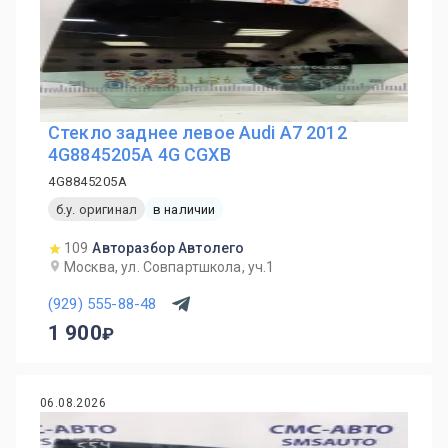
Стекло заднее левое Audi A7 2012
4G8845205A 4G CGXB
4G8845205A
б.у. оригинал
в наличии
109
Авторазбор Автолего
Москва, ул. Совпартшкола, уч.1
(929) 555-88-48
1 900
06.08.2026