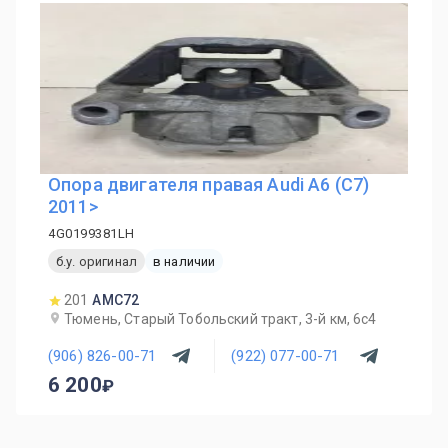
Опора двигателя правая Audi A6 (C7)
2011>
4G0199381LH
б.у. оригинал
в наличии
201
AMC72
Тюмень, Старый Тобольский тракт, 3-й км, 6с4
(906) 826-00-71
(922) 077-00-71
6 200