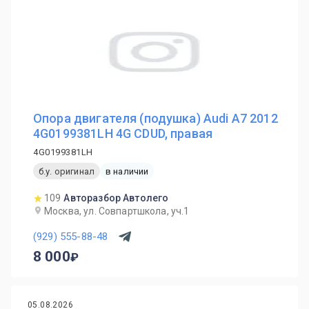
Опора двигателя (подушка) Audi A7 2012
4G0199381LH 4G CDUD, правая
4G0199381LH
б.у. оригинал
в наличии
109
Авторазбор Автолего
Москва, ул. Совпартшкола, уч.1
(929) 555-88-48
8 000
05.08.2026